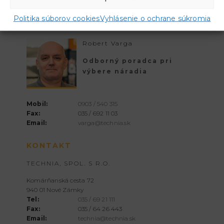
Politika súborov cookies
Vyhlásenie o ochrane súkromia
OSOBNÝ KONTAKT
Robert Varga
Odborný poradca pri
výbere náradia
Mobil:
0903 / 540 315
Fax:
035 / 692 11 03
Email:
varga@technia.sk
KONTAKT
TECHNIA, SPOL. S R.O.
Komárňanská cesta 72
940 01 Nové Zámky
Tel:
035 / 69 21 111
Fax:
035 / 64 26 443
Email:
technia@technia.sk