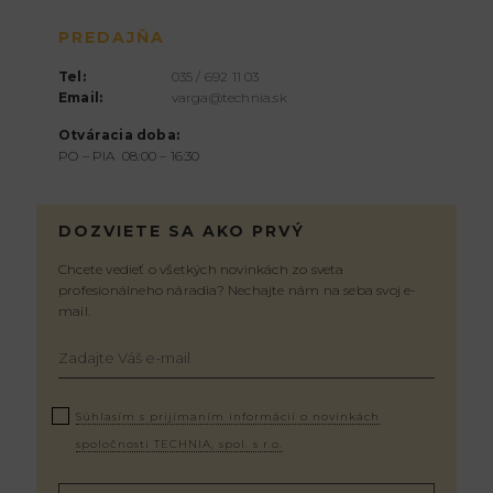
PREDAJŇA
Tel:
035 / 692 11 03
Email:
varga@technia.sk
Otváracia doba:
PO – PIA 08:00 – 16:30
DOZVIETE SA AKO PRVÝ
Chcete vedieť o všetkých novinkách zo sveta
profesionálneho náradia? Nechajte nám na seba svoj e-
mail.
Súhlasím s prijímaním informácií o novinkách
spoločnosti TECHNIA, spol. s r.o.