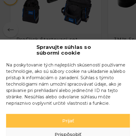
ProClick Štartovací set
3M™ Sp
Spravujte súhlas so
Air Zvár
súbormi cookie
zváračs
Na poskytovanie tých najlepších skúseností používame
Adflo™
technológie, ako sú súbory cookie na ukladanie a/alebo
prístup k informáciám o zariadení. Súhlas s týmito
VIAC INFO
VIAC IN
technológiami nám umožní spracovávať údaje, ako je
správanie pri prehliadaní alebo jedinečné ID na tejto
stránke. Nesúhlas alebo odvolanie súhlasu môže
nepriaznivo ovplyvniť určité vlastnosti a funkcie.
Prijať
Prispôsobiť