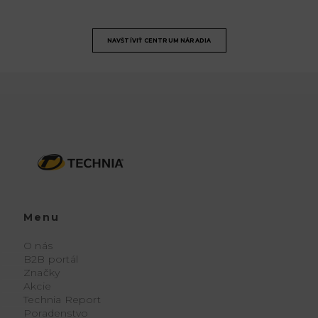
NAVŠTÍVIŤ CENTRUM NÁRADIA
Menu
O nás
B2B portál
Značky
Akcie
Technia Report
Poradenstvo