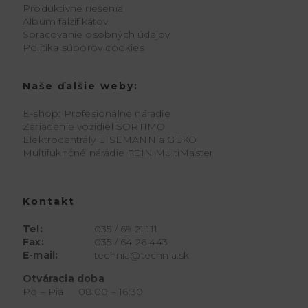
Produktívne riešenia
Album falzifikátov
Spracovanie osobných údajov
Politika súborov cookies
Naše ďalšie weby:
E-shop: Profesionálne náradie
Zariadenie vozidiel SORTIMO
Elektrocentrály EISEMANN a GEKO
Multifuknčné náradie FEIN MultiMaster
Kontakt
Tel:
035 / 69 21 111
Fax:
035 / 64 26 443
E-mail:
technia@technia.sk
Otváracia doba
Po – Pia 08:00 – 16:30