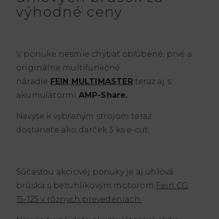
výhodné ceny
V ponuke nesmie chýbať obľúbené, prvé a
originálne multifunkčné
náradie
FEIN MULTIMASTER
teraz aj s
akumulátormi
AMP-Share.
Navyše k vybraným strojom teraz
dostanete ako darček 3 ks e-cut.
Súčasťou akciovej ponuky je aj uhlová
brúska s bezuhlíkovým motorom
Fein CG
15-125 v rôznych prevedeniach.