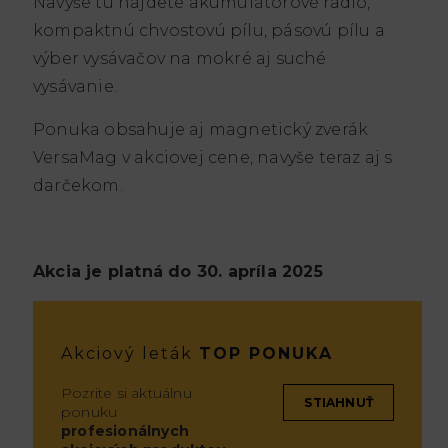
Navyše tu nájdete akumulátorové rádio,
kompaktnú chvostovú pílu, pásovú pílu a
výber vysávačov na mokré aj suché
vysávanie.
Ponuka obsahuje aj magnetický zverák
VersaMag v akciovej cene, navyše teraz aj s
darčekom.
Akcia je platná do 30. apríla 2025
Akciový leták
TOP PONUKA
Pozrite si aktuálnu
STIAHNUŤ
ponuku
profesionálnych