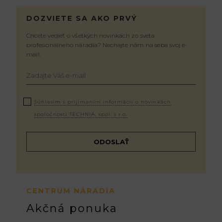
DOZVIETE SA AKO PRVÝ
Chcete vedieť o všetkých novinkách zo sveta
profesionálneho náradia? Nechajte nám na seba svoj e-
mail.
Súhlasím s prijímaním informácií o novinkách
spoločnosti TECHNIA, spol. s r.o.
CENTRUM NÁRADIA
Akčná ponuka