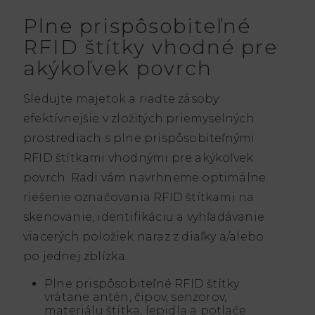
Plne prispôsobiteľné
RFID štítky vhodné pre
akýkoľvek povrch
Sledujte majetok a riaďte zásoby
efektívnejšie v zložitých priemyselných
prostrediach s plne prispôsobiteľnými
RFID štítkami vhodnými pre akýkoľvek
povrch. Radi vám navrhneme optimálne
riešenie označovania RFID štítkami na
skenovanie, identifikáciu a vyhľadávanie
viacerých položiek naraz z diaľky a/alebo
po jednej zblízka.
Plne prispôsobiteľné RFID štítky
vrátane antén, čipov, senzorov,
materiálu štítka, lepidla a potlače