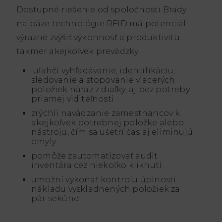
Dostupné riešenie od spoločnosti Brady
na báze technológie RFID má potenciál
výrazne zvýšiť výkonnosť a produktivitu
takmer akejkoľvek prevádzky:
uľahčí vyhľadávanie, identifikáciu,
sledovanie a stopovanie viacerých
položiek naraz z diaľky, aj bez potreby
priamej viditeľnosti
zrýchli navádzanie zamestnancov k
akejkoľvek potrebnej položke alebo
nástroju, čím sa ušetrí čas aj eliminujú
omyly
pomôže zautomatizovať audit
inventára cez niekoľko kliknutí
umožní vykonať kontrolu úplnosti
nákladu vyskladnených položiek za
pár sekúnd