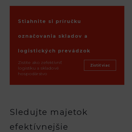
Stiahnite si príručku
označovania skladov a
logistických prevádzok
Zistite ako zefektívniť
Zistiť viac
logistiku a skladové
hospodárstvo
Sledujte majetok
efektívnejšie