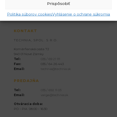
Prispôsobiť
Politika súborov cookies
Vyhlásenie o ochrane súkromia
KONTAKT
TECHNIA, SPOL. S R.O.
Komárňanská cesta 72
940 01 Nové Zámky
Tel:
035 / 69 21 111
Fax:
035 / 64 26 443
Email:
technia@technia.sk
PREDAJŇA
Tel:
035 / 692 11 03
Email:
varga@technia.sk
Otváracia doba:
PO – PIA 08:00 – 16:30