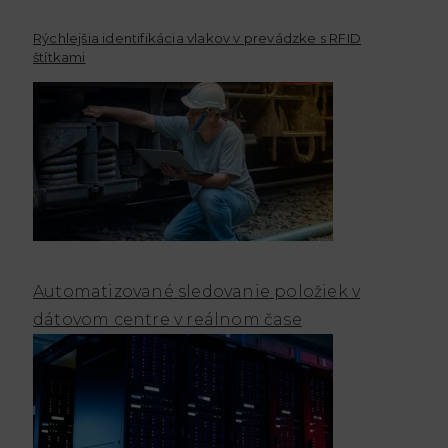
Rýchlejšia identifikácia vlakov v prevádzke s RFID
štítkami
Automatizované sledovanie položiek v
dátovom centre v reálnom čase