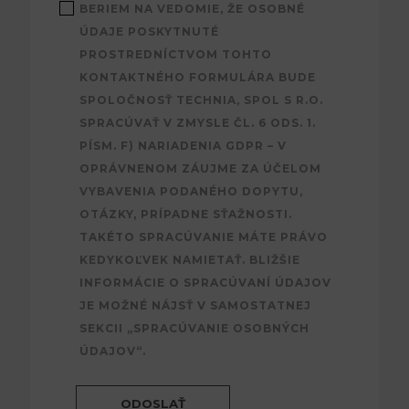
BERIEM NA VEDOMIE, ŽE OSOBNÉ
ÚDAJE POSKYTNUTÉ
PROSTREDNÍCTVOM TOHTO
KONTAKTNÉHO FORMULÁRA BUDE
SPOLOČNOSŤ TECHNIA, SPOL S R.O.
SPRACÚVAŤ V ZMYSLE ČL. 6 ODS. 1.
PÍSM. F) NARIADENIA GDPR – V
OPRÁVNENOM ZÁUJME ZA ÚČELOM
VYBAVENIA PODANÉHO DOPYTU,
OTÁZKY, PRÍPADNE SŤAŽNOSTI.
TAKÉTO SPRACÚVANIE MÁTE PRÁVO
KEDYKOĽVEK NAMIETAŤ. BLIŽŠIE
INFORMÁCIE O SPRACÚVANÍ ÚDAJOV
JE MOŽNÉ NÁJSŤ V SAMOSTATNEJ
SEKCII „SPRACÚVANIE OSOBNÝCH
ÚDAJOV“.