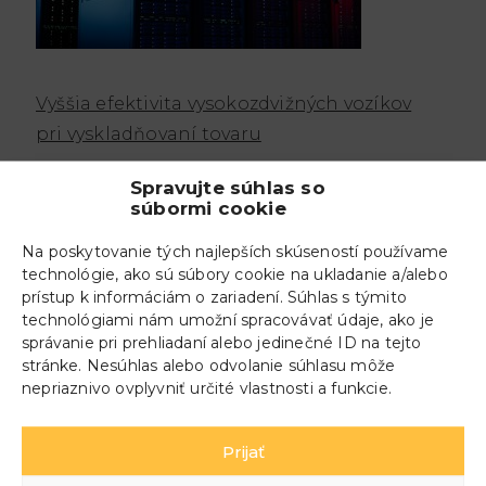
Vyššia efektivita vysokozdvižných vozíkov
pri vyskladňovaní tovaru
Spravujte súhlas so
súbormi cookie
Na poskytovanie tých najlepších skúseností používame
technológie, ako sú súbory cookie na ukladanie a/alebo
prístup k informáciám o zariadení. Súhlas s týmito
technológiami nám umožní spracovávať údaje, ako je
správanie pri prehliadaní alebo jedinečné ID na tejto
stránke. Nesúhlas alebo odvolanie súhlasu môže
nepriaznivo ovplyvniť určité vlastnosti a funkcie.
Jednoduchíé sledovanie teploty_
Prijať