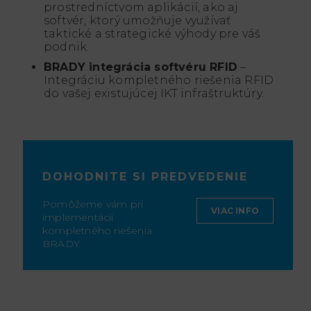
prostredníctvom aplikácií, ako aj
softvér, ktorý umožňuje využívať
taktické a strategické výhody pre váš
podnik.
BRADY integrácia softvéru RFID
–
Integráciu kompletného riešenia RFID
do vašej existujúcej IKT infraštruktúry.
DOHODNITE SI PREDVEDENIE
Pomôžeme vám pri
VIAC INFO
implementácii
kompletného riešenia
BRADY