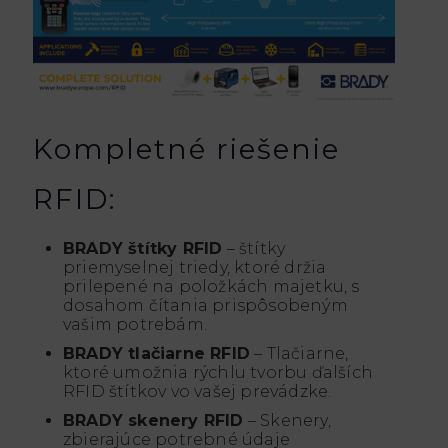
Kompletné riešenie
RFID:
BRADY štítky RFID
– štítky
priemyselnej triedy, ktoré držia
prilepené na položkách majetku, s
dosahom čítania prispôsobeným
vašim potrebám.
BRADY tlačiarne RFID
– Tlačiarne,
ktoré umožnia rýchlu tvorbu ďalších
RFID štítkov vo vašej prevádzke.
BRADY skenery RFID
– Skenery,
zbierajúce potrebné údaje