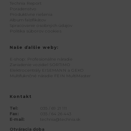
Technia Report
Poradenstvo
Produktívne riešenia
Album falzifikátov
Spracovanie osobných údajov
Politika súborov cookies
Naše ďalšie weby:
E-shop: Profesionálne náradie
Zariadenie vozidiel SORTIMO
Elektrocentrály EISEMANN a GEKO
Multifuknčné náradie FEIN MultiMaster
Kontakt
Tel:
035 / 69 21 111
Fax:
035 / 64 26 443
E-mail:
technia@technia.sk
Otváracia doba