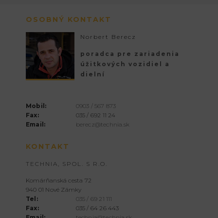
OSOBNÝ KONTAKT
Norbert Berecz
poradca pre zariadenia
úžitkových vozidiel a
dielní
Mobil:
0903 / 567 873
Fax:
035 / 692 11 24
Email:
berecz@technia.sk
KONTAKT
TECHNIA, SPOL. S R.O.
Komárňanská cesta 72
940 01 Nové Zámky
Tel:
035 / 69 21 111
Fax:
035 / 64 26 443
Email:
technia@technia.sk