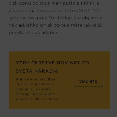
o sklopnú policu a manipulácia s nimi je
jednoduchá, tak ako ste na to v SORTIMO
systéme zvyknutý. Sú ideálne pre objemný
náklad, ľahko ich sklopíte a máte tak väčší
priestor na ukladanie.
VŽDY ČERSTVÉ NOVINKY ZO
SVETA NÁRADIA
Prihláste sa na odber
VIAC INFO
TECHNIA REPORT -
magazínu zo sveta
náradia. Buďte medzi
prvým, buďte v obraze.