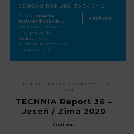
CENOVÚ PONUKU ZADARMO
Pozrite si
naživo
ZISTIŤ VIAC
zariadené vozidlo
u
nás alebo priamo vo
vašej prevádzke
uvidíte, aké sú
možnosti a výhody pre
vaše podnikanie
Prečítajte si ďalšie novinky zo sveta
náradia
TECHNIA Report 36 –
Jeseň / Zima 2020
ČÍTAŤ VIAC