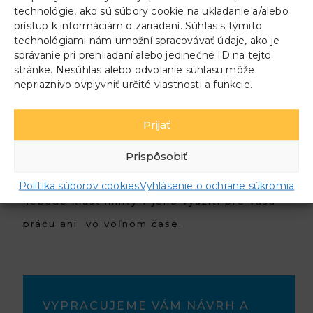
technológie, ako sú súbory cookie na ukladanie a/alebo
prístup k informáciám o zariadení. Súhlas s týmito
technológiami nám umožní spracovávať údaje, ako je
správanie pri prehliadaní alebo jedinečné ID na tejto
stránke. Nesúhlas alebo odvolanie súhlasu môže
nepriaznivo ovplyvniť určité vlastnosti a funkcie.
Prijať
Prispôsobiť
Vnútorné zariadenie automobilu vám už
Politika súborov cookies
Vyhlásenie o ochrane súkromia
nebude klásť limity v jeho využití pre vašu
prácu ani vo voľnom čase.
VYPRACUJEME VÁM NÁVRH A