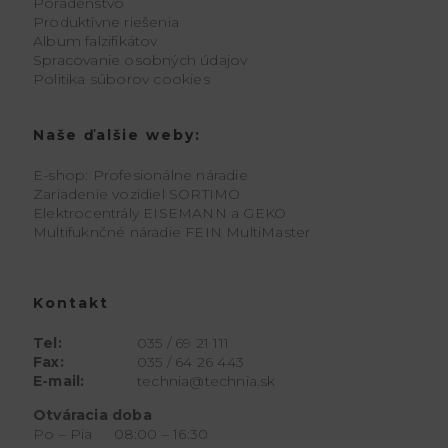
Poradenstvo
Produktívne riešenia
Album falzifikátov
Spracovanie osobných údajov
Politika súborov cookies
Naše ďalšie weby:
E-shop: Profesionálne náradie
Zariadenie vozidiel SORTIMO
Elektrocentrály EISEMANN a GEKO
Multifuknčné náradie FEIN MultiMaster
Kontakt
Tel:
035 / 69 21 111
Fax:
035 / 64 26 443
E-mail:
technia@technia.sk
Otváracia doba
Po – Pia 08:00 – 16:30