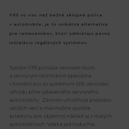
FR5 sú viac než bežné sklopné police
v automobile, je to unikátna alternatíva
pre remeselníkov, ktorí odmietajú pevnú
inštaláciu regálových systémov.
Systém FR5 ponúka remeselníkom
a servisným technikom špeciálne
v kombinácii so systémom SR5 obrovskú
výhodu plne vybaveného servisného
automobilu. Zároveň umožňuje prepravu
väčších vecí a maximálne využitie
priestoru pre objemný náklad aj v malých
automobiloch. Vďaka jednoduchej