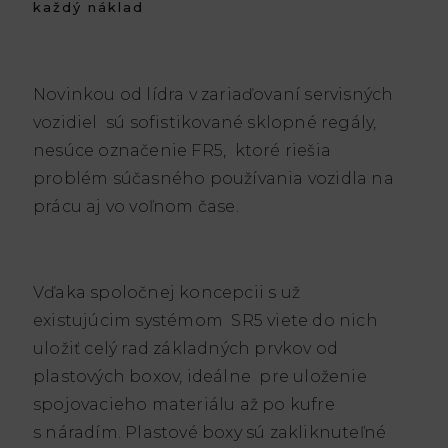
každý náklad
Novinkou od lídra v zariaďovaní servisných
vozidiel sú sofistikované sklopné regály,
nesúce označenie FR5, ktoré riešia
problém súčasného používania vozidla na
prácu aj vo voľnom čase.
Vďaka spoločnej koncepcii s už
existujúcim systémom SR5 viete do nich
uložiť celý rad základných prvkov od
plastových boxov, ideálne pre uloženie
spojovacieho materiálu až po kufre
s náradím. Plastové boxy sú zakliknuteľné