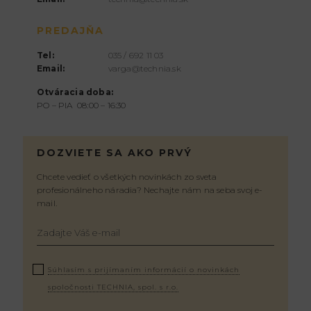
PREDAJŇA
Tel:
035 / 692 11 03
Email:
varga@technia.sk
Otváracia doba:
PO – PIA 08:00 – 16:30
DOZVIETE SA AKO PRVÝ
Chcete vedieť o všetkých novinkách zo sveta
profesionálneho náradia? Nechajte nám na seba svoj e-
mail.
Súhlasím s prijímaním informácií o novinkách
spoločnosti TECHNIA, spol. s r.o.