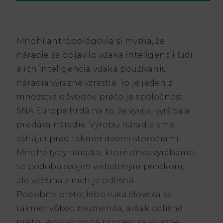
Mnohí antropológovia si myslia, že
náradie sa objavilo vďaka inteligencii ľudí
a ich inteligencia vďaka používaniu
náradia výrazne vzrástla. To je jeden z
množstva dôvodov, prečo je spoločnosť
SNA Europe hrdá na to, že vyvíja, vyrába a
predáva náradie. Výrobu náradia sme
zahájili pred takmer dvomi storočiami.
Mnohé typy náradia, ktoré dnes vyrábame,
sa podobá svojim vzdialeným predkom,
ale väčšina z nich je odlišná.
Podobné preto, lebo ruka človeka sa
takmer vôbec nezmenila, avšak odlišné
preto, lebo výrobné procesy sa výrazne