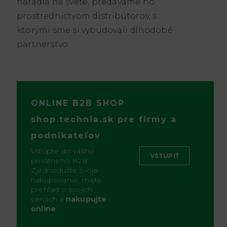
náradia na svete, predávame ho
prostredníctvom distribútorov, s
ktorými sme si vybudovali dlhodobé
partnerstvo.
ONLINE B2B SHOP
shop.technia.sk pre firmy a
podnikateľov
Vstúpte do vášho
VSTÚPIŤ
privátneho B2B.
Zjednodušte svoje
nakupovanie, majte
prehľad o svojich
cenách a
nakupujte
online