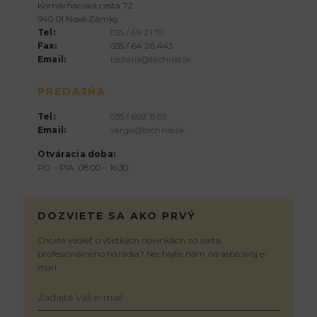
Komárňanská cesta 72
940 01 Nové Zámky
Tel:
035 / 69 21 111
Fax:
035 / 64 26 443
Email:
technia@technia.sk
PREDAJŇA
Tel:
035 / 692 11 03
Email:
varga@technia.sk
Otváracia doba:
PO – PIA 08:00 – 16:30
DOZVIETE SA AKO PRVÝ
Chcete vedieť o všetkých novinkách zo sveta
profesionálneho náradia? Nechajte nám na seba svoj e-
mail.