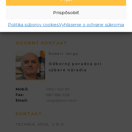
Prispôsobiť
Politika súborov cookies
Vyhlásenie o ochrane súkromia
OSOBNÝ KONTAKT
Robert Varga
Odborný poradca pri
výbere náradia
Mobil:
0903 / 540 315
Fax:
035 / 692 11 03
Email:
varga@technia.sk
KONTAKT
TECHNIA, SPOL. S R.O.