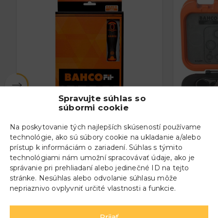
Spravujte súhlas so
súbormi cookie
Na poskytovanie tých najlepších skúseností používame
technológie, ako sú súbory cookie na ukladanie a/alebo
prístup k informáciám o zariadení. Súhlas s týmito
Sada skrutkovačov BAHCO
Sada ná
technológiami nám umožní spracovávať údaje, ako je
219.005
BAHCO 
správanie pri prehliadaní alebo jedinečné ID na tejto
stránke. Nesúhlas alebo odvolanie súhlasu môže
25,40 €
67,2
nepriaznivo ovplyvniť určité vlastnosti a funkcie.
Prijať
VIAC INFO
VIAC IN