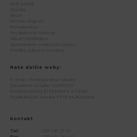
B2B portál
Značky
Akcie
Technia Report
Poradenstvo
Produktívne riešenia
Album falzifikátov
Spracovanie osobných údajov
Politika súborov cookies
Naše ďalšie weby:
E-shop: Profesionálne náradie
Zariadenie vozidiel SORTIMO
Elektrocentrály EISEMANN a GEKO
Multifuknčné náradie FEIN MultiMaster
Kontakt
Tel:
035 / 69 21 111
Fax:
035 / 64 26 443