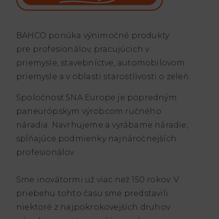
BAHCO ponúka výnimočné produkty
pre profesionálov, pracujúcich v
priemysle, stavebníctve, automobilovom
priemysle a v oblasti starostlivosti o zeleň.
Spoločnosť SNA Europe je popredným
paneurópskym výrobcom ručného
náradia. Navrhujeme a vyrábame náradie,
spĺňajúce podmienky najnáročnejších
profesionálov.
Sme inovátormi už viac než 150 rokov. V
priebehu tohto času sme predstavili
niektoré z najpokrokovejších druhov