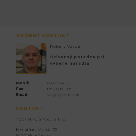
OSOBNÝ KONTAKT
Robert Varga
Odborný poradca pri
výbere náradia
Mobil:
0903 / 540 315
Fax:
035 / 692 11 03
Email:
varga@technia.sk
KONTAKT
TECHNIA, SPOL. S R.O.
Komárňanská cesta 72
940 01 Nové Zámky