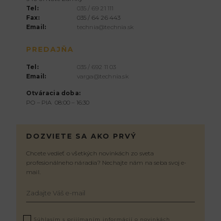
Tel:
035 / 69 21 111
Fax:
035 / 64 26 443
Email:
technia@technia.sk
PREDAJŇA
Tel:
035 / 692 11 03
Email:
varga@technia.sk
Otváracia doba:
PO – PIA 08:00 – 16:30
DOZVIETE SA AKO PRVÝ
Chcete vedieť o všetkých novinkách zo sveta
profesionálneho náradia? Nechajte nám na seba svoj e-
mail.
Súhlasím s prijímaním informácií o novinkách