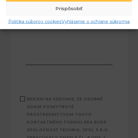
osobu v našej firme
Prispôsobiť
Politika súborov cookies
Vyhlásenie o ochrane súkromia
BERIEM NA VEDOMIE, ŽE OSOBNÉ
ÚDAJE POSKYTNUTÉ
PROSTREDNÍCTVOM TOHTO
KONTAKTNÉHO FORMULÁRA BUDE
SPOLOČNOSŤ TECHNIA, SPOL S R.O.
SPRACÚVAŤ V ZMYSLE ČL. 6 ODS. 1.