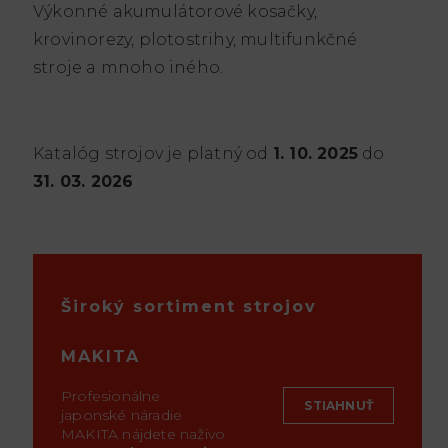
Výkonné akumulátorové kosačky,
krovinorezy, plotostrihy, multifunkčné
stroje a mnoho iného.
Katalóg strojov je platný od
1. 10. 2025
do
31. 03. 2026
Široký sortiment strojov
MAKITA
Profesionálne
STIAHNUŤ
japonské náradie
MAKITA nájdete naživo