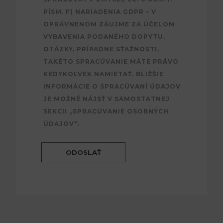
PÍSM. F) NARIADENIA GDPR – V
OPRÁVNENOM ZÁUJME ZA ÚČELOM
VYBAVENIA PODANÉHO DOPYTU,
OTÁZKY, PRÍPADNE SŤAŽNOSTI.
TAKÉTO SPRACÚVANIE MÁTE PRÁVO
KEDYKOĽVEK NAMIETAŤ. BLIŽŠIE
INFORMÁCIE O SPRACÚVANÍ ÚDAJOV
JE MOŽNÉ NÁJSŤ V SAMOSTATNEJ
SEKCII „SPRACÚVANIE OSOBNÝCH
ÚDAJOV“.