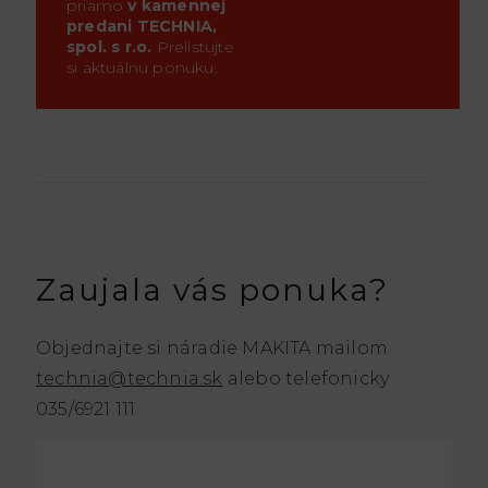
priamo
v kamennej
predani TECHNIA,
spol. s r.o.
Prelistujte
si aktuálnu ponuku.
Zaujala vás ponuka?
Objednajte si náradie MAKITA mailom
technia@technia.sk
alebo telefonicky
035/6921 111