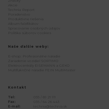
Značky
Akcie
Technia Report
Poradenstvo
Produktívne riešenia
Album falzifikátov
Spracovanie osobných údajov
Politika súborov cookies
Naše ďalšie weby:
E-shop: Profesionálne náradie
Zariadenie vozidiel SORTIMO
Elektrocentrály EISEMANN a GEKO
Multifuknčné náradie FEIN MultiMaster
Kontakt
Tel:
035 / 69 21 111
Fax:
035 / 64 26 443
E-mail:
technia@technia.sk