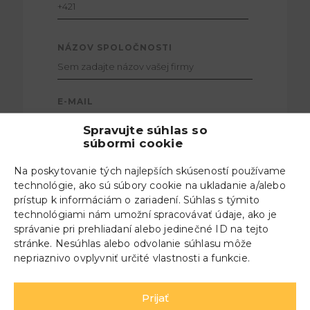
NÁZOV SPOLOČNOSTI
E-MAIL
Spravujte súhlas so
súbormi cookie
Na poskytovanie tých najlepších skúseností používame
technológie, ako sú súbory cookie na ukladanie a/alebo
S čím potrebujete
prístup k informáciám o zariadení. Súhlas s týmito
technológiami nám umožní spracovávať údaje, ako je
pomôcť?
správanie pri prehliadaní alebo jedinečné ID na tejto
stránke. Nesúhlas alebo odvolanie súhlasu môže
Stručne opíšte s čím
nepriaznivo ovplyvniť určité vlastnosti a funkcie.
potrebujete poradiť, aby sme vás
vedeli nasmerovať na tú správnu
Prijať