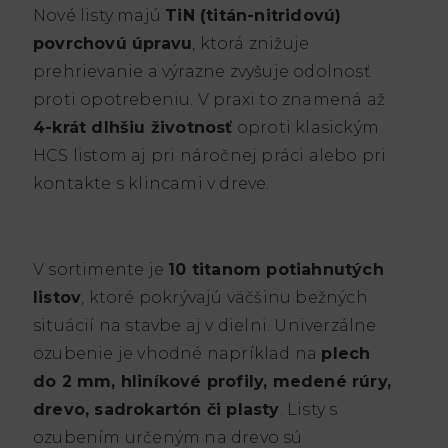
Nové listy majú
TiN (titán-nitridovú)
povrchovú úpravu
, ktorá znižuje
prehrievanie a výrazne zvyšuje odolnosť
proti opotrebeniu. V praxi to znamená až
4-krát dlhšiu životnosť
oproti klasickým
HCS listom aj pri náročnej práci alebo pri
kontakte s klincami v dreve.
V sortimente je
10 titanom potiahnutých
listov
, ktoré pokrývajú väčšinu bežných
situácií na stavbe aj v dielni. Univerzálne
ozubenie je vhodné napríklad na
plech
do 2 mm, hliníkové profily, medené rúry,
drevo, sadrokartón či plasty
. Listy s
ozubením určeným na drevo sú