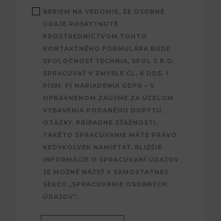
BERIEM NA VEDOMIE, ŽE OSOBNÉ
ÚDAJE POSKYTNUTÉ
PROSTREDNÍCTVOM TOHTO
KONTAKTNÉHO FORMULÁRA BUDE
SPOLOČNOSŤ TECHNIA, SPOL S R.O.
SPRACÚVAŤ V ZMYSLE ČL. 6 ODS. 1.
PÍSM. F) NARIADENIA GDPR – V
OPRÁVNENOM ZÁUJME ZA ÚČELOM
VYBAVENIA PODANÉHO DOPYTU,
OTÁZKY, PRÍPADNE SŤAŽNOSTI.
TAKÉTO SPRACÚVANIE MÁTE PRÁVO
KEDYKOĽVEK NAMIETAŤ. BLIŽŠIE
INFORMÁCIE O SPRACÚVANÍ ÚDAJOV
JE MOŽNÉ NÁJSŤ V SAMOSTATNEJ
SEKCII „SPRACÚVANIE OSOBNÝCH
ÚDAJOV“.