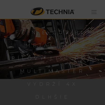
FEIN E-CUT BI-
METAL TIN:
PÍLOVÝ LIST PRE
MULTIMASTER
VYDRŽÍ 4X
DLHŠIE