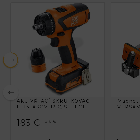
AKU VŔTACÍ SKRUTKOVAČ
Magneti
FEIN ASCM 12 Q SELECT
VERSA
183 €
216 €