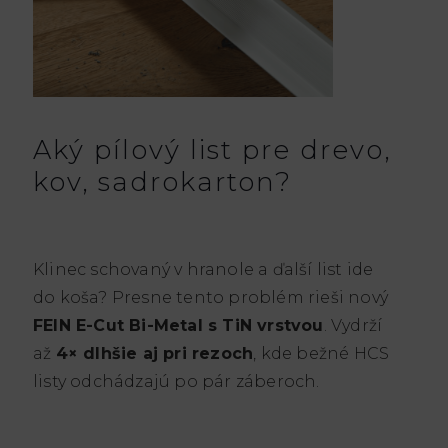
Aký pílový list pre drevo,
kov, sadrokarton?
Klinec schovaný v hranole a ďalší list ide
do koša? Presne tento problém rieši nový
FEIN E-Cut Bi-Metal s TiN vrstvou
. Vydrží
až
4× dlhšie aj pri rezoch
, kde bežné HCS
listy odchádzajú po pár záberoch.