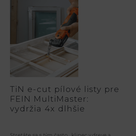
TiN e-cut pílové listy pre
FEIN MultiMaster:
vydržia 4x dlhšie
Stretáte sa s tým často, klinec v dreve a