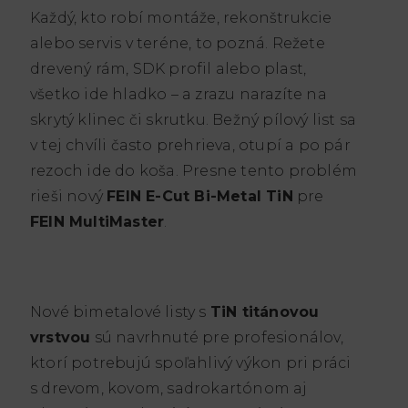
Každý, kto robí montáže, rekonštrukcie
alebo servis v teréne, to pozná. Režete
drevený rám, SDK profil alebo plast,
všetko ide hladko – a zrazu narazíte na
skrytý klinec či skrutku. Bežný pílový list sa
v tej chvíli často prehrieva, otupí a po pár
rezoch ide do koša. Presne tento problém
rieši nový
FEIN E-Cut Bi-Metal TiN
pre
FEIN MultiMaster
.
Nové bimetalové listy s
TiN titánovou
vrstvou
sú navrhnuté pre profesionálov,
ktorí potrebujú spoľahlivý výkon pri práci
s drevom, kovom, sadrokartónom aj