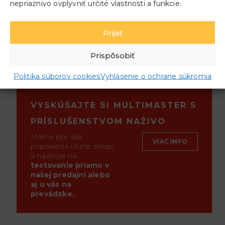
nepriaznivo ovplyvniť určité vlastnosti a funkcie.
E-Cut Bi-Metall pilový list s TiN – vrstvou 90
x 32 mm, StarlockMax
Prijať
E-Cut Bi-Metall pilový list s TiN – vrstvou 50
x 35 mm, Starlock
Prispôsobiť
Politika súborov cookies
Vyhlásenie o ochrane súkromia
VYSKÚŠAJTE SI MULTIMASTER S
PRÍSLUŠENSTVOM NAŽIVO
Máme pre vás
VIAC INFO
pripravené rôzne stroje
a nástroje na
testovanie priamo v
našej predajni alebo
aj u vás na
prevádzke.