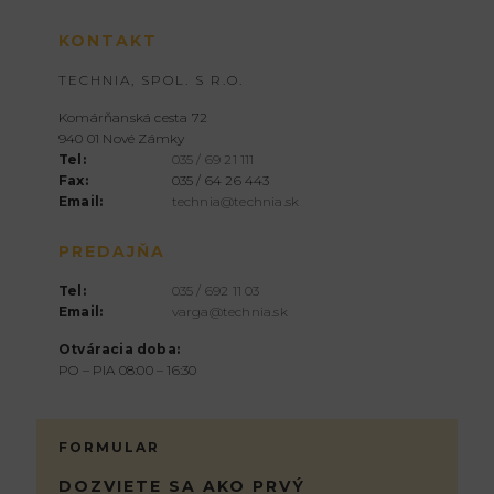
KONTAKT
TECHNIA, SPOL. S R.O.
Komárňanská cesta 72
940 01 Nové Zámky
Tel:
035 / 69 21 111
Fax:
035 / 64 26 443
Email:
technia@technia.sk
PREDAJŇA
Tel:
035 / 692 11 03
Email:
varga@technia.sk
Otváracia doba:
PO – PIA 08:00 – 16:30
FORMULAR
DOZVIETE SA AKO PRVÝ