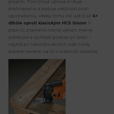
plastmi. Povrchová úprava znižuje
prehrievanie a zvyšuje odolnosť proti
opotrebeniu, vďaka čomu list vydrží až
4×
dlhšie oproti klasickým HCS listom
. V
praxi to znamená menej výmen, menej
prestojov a rýchlejší postup pri práci –
najmä pri rekonštrukciách, kde nikdy
presne neviete, na čo v materiáli narazíte.