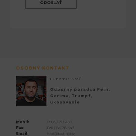
OSOBNÝ KONTAKT
Ľubomír Kráľ
Odborný poradca Fein,
Gerima, Trumpf,
ukosovanie
Mobil:
0903 / 713 450
Fax:
035 / 64 26 443
Email:
kral@technia.sk