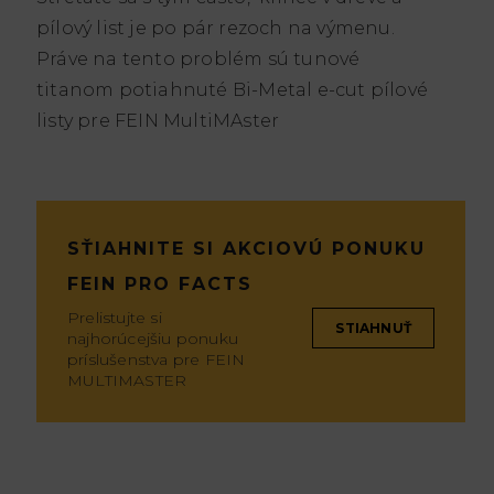
pílový list je po pár rezoch na výmenu.
Práve na tento problém sú tunové
titanom potiahnuté Bi-Metal e-cut pílové
listy pre FEIN MultiMAster
SŤIAHNITE SI AKCIOVÚ PONUKU
FEIN PRO FACTS
Prelistujte si
STIAHNUŤ
najhorúcejšiu ponuku
príslušenstva pre FEIN
MULTIMASTER