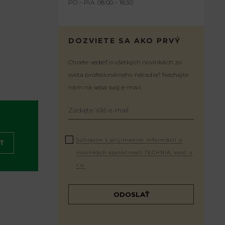
PO – PIA 08:00 – 16:30
DOZVIETE SA AKO PRVÝ
Chcete vedieť o všetkých novinkách zo
sveta profesionálneho náradia? Nechajte
nám na seba svoj e-mail.
Súhlasím s prijímaním informácií o
Ť
novinkách spoločnosti TECHNIA, spol. s
r.o.