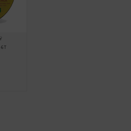
Ý
Fíbrový kotúč 115 DG67TOP-
46T
A zrno 60
VIAC INFO