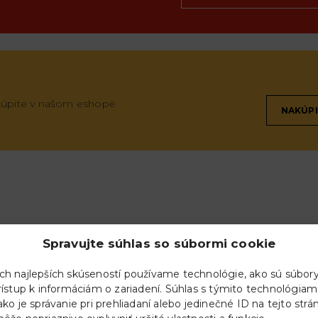
akúpite v našom eshope
NAKÚPI
Spravujte súhlas so súbormi cookie
ch najlepších skúseností používame technológie, ako sú súbor
rístup k informáciám o zariadení. Súhlas s týmito technológi
ako je správanie pri prehliadaní alebo jedinečné ID na tejto str