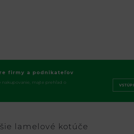
re firmy a podnikateľov
e nakupovanie, majte prehľad o
VSTÚPI
šie lamelové kotúče