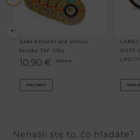
Sada kotúčov pre uhlovú
LAMEL
brúsku TAF 10ks
DUTY 
LPG17I
10,90 €
16,86 €
VIAC INFO
VIAC I
Nenašli ste to, čo hľadáte?