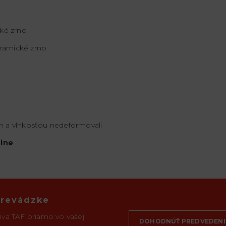
ké zrno
ramické zrno
om a vlhkosťou nedeformovali
ine
prevádzke
iva TAF priamo vo vašej
DOHODNÚŤ PREDVEDENI