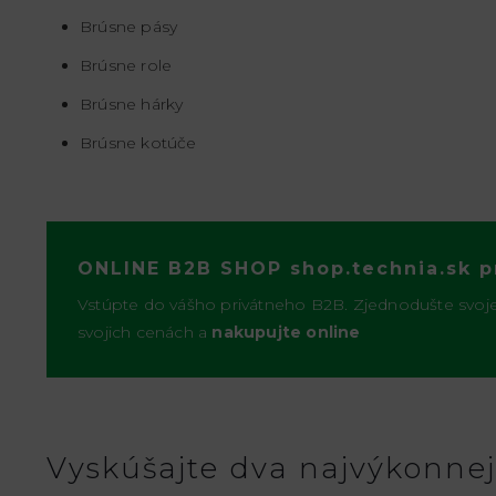
Brúsne pásy
Brúsne role
Brúsne hárky
Brúsne kotúče
ONLINE B2B SHOP shop.technia.sk p
Vstúpte do vášho privátneho B2B. Zjednodušte svoj
svojich cenách a
nakupujte online
Vyskúšajte dva najvýkonnej