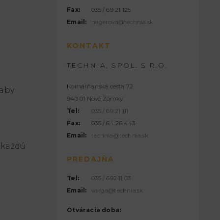
Fax:
035 / 69 21 125
Email:
hegerova@technia.sk
KONTAKT
TECHNIA, SPOL. S R.O.
Komárňanská cesta 72
 aby
940 01 Nové Zámky
Tel:
035 / 69 21 111
Fax:
035 / 64 26 443
Email:
technia@technia.sk
 každú
PREDAJŇA
Tel:
035 / 692 11 03
Email:
varga@technia.sk
Otváracia doba: