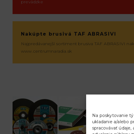
prevádzke
Nakúpte brusivá TAF ABRASIVI
Najpredávanejší sortiment brusiva TAF ABRASIVI n
www.centrumnaradia.sk
Na poskytovanie tý
ukladanie a/alebo p
spracovávať údaje, 