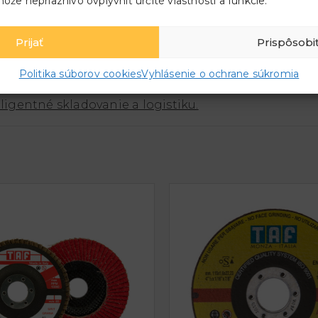
ôže nepriaznivo ovplyvniť určité vlastnosti a funkcie.
Prijať
Prispôsobi
 alebo materiálové hospodárstvo?
Politika súborov cookies
Vyhlásenie o ochrane súkromia
eligentné skladovanie a logistiku.