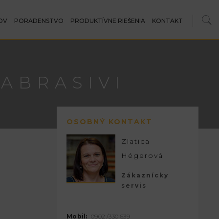
OV
PORADENSTVO
PRODUKTÍVNE RIEŠENIA
KONTAKT
ABRASIVI
OSOBNÝ KONTAKT
Zlatica
Hégerová
Zákaznícky
servis
Mobil:
0902 /330 639