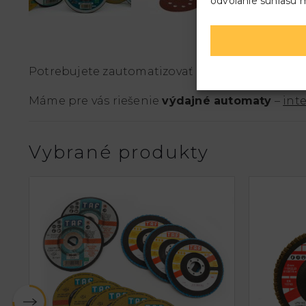
odvolanie súhlasu m
Potrebujete zautomatizovať kompexne
skladé
Máme pre vás riešenie
výdajné automaty
–
int
Vybrané produkty