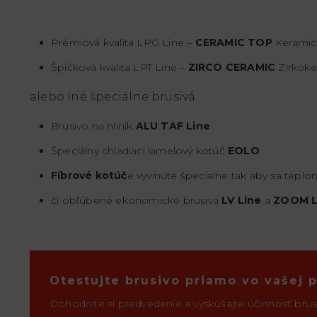
Prémiová kvalita LPG Line –
CERAMIC TOP
Keramic
Špičková kvalita LPT Line –
ZIRCO CERAMIC
Zirkoke
alebo iné špeciálne brusivá
Brusivo na hliník
ALU TAF Line
Špeciálny chladiaci lamelový kotúč
EOLO
Fíbrové kotúč
e vyvinuté špecialne tak aby sa tepl
či obľúbené ekonomické brusivá
LV Line
a
ZOOM L
Otestujte brusivo priamo vo vašej 
Dohodnite si predvedenie a vyskúšajte účinnosť brus