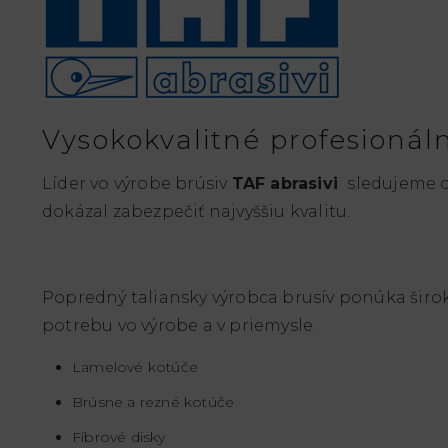
Vysokokvalitné profesionál
Líder vo výrobe brúsiv
TAF abrasivi
sledujeme ce
dokázal zabezpečiť najvyššiu kvalitu.
Popredný taliansky výrobca brusív ponúka širo
potrebu vo výrobe a v priemysle.
Lamelové kotúče
Brúsne a rezné kotúče
Fíbrové disky