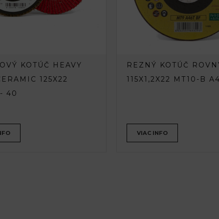
OVÝ KOTÚČ HEAVY
REZNÝ KOTÚČ ROVN
CERAMIC 125X22
115X1,2X22 MT10-B A
- 40
NFO
VIAC INFO