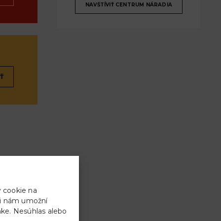
NAVŠTÍVIŤ CENTRUM NÁRADIA
Ť
y cookie na
ami nám umožní
ánke. Nesúhlas alebo