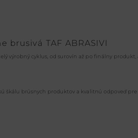
ne brusivá TAF ABRASIVI
lý výrobný cyklus, od surovín až po finálny produkt,
kú škálu brúsnych produktov a kvalitnú odpoveď pre