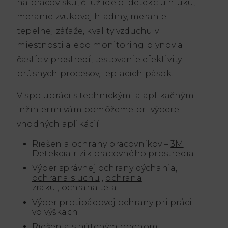
na pracovisku, či už ide o detekciu hluku,
meranie zvukovej hladiny, meranie
tepelnej záťaže, kvality vzduchu v
miestnosti alebo monitoring plynov a
častíc v prostredí, testovanie efektivity
brúsnych procesov, lepiacich pások.
V spolupráci s technickými a aplikačnými
inžiniermi vám pomôžeme pri výbere
vhodných aplikácií
Riešenia ochrany pracovníkov –
3M
Detekcia rizík pracovného prostredia
Výber správnej ochrany dýchania
,
ochrana sluchu
,
ochrana
zraku ,
ochrana tela
Výber protipádovej ochrany pri práci
vo výškach
Riešenia s núteným obehom