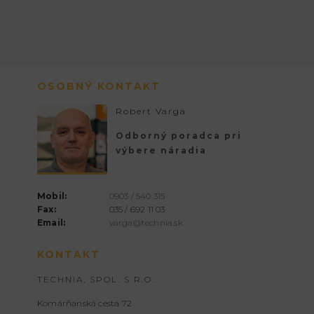
OSOBNÝ KONTAKT
Robert Varga
Odborný poradca pri
výbere náradia
Mobil:
0903 / 540 315
Fax:
035 / 692 11 03
Email:
varga@technia.sk
KONTAKT
TECHNIA, SPOL. S R.O.
Komárňanská cesta 72