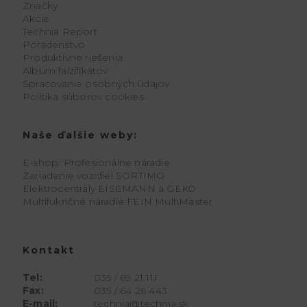
Značky
Akcie
Technia Report
Poradenstvo
Produktívne riešenia
Album falzifikátov
Spracovanie osobných údajov
Politika súborov cookies
Naše ďalšie weby:
E-shop: Profesionálne náradie
Zariadenie vozidiel SORTIMO
Elektrocentrály EISEMANN a GEKO
Multifuknčné náradie FEIN MultiMaster
Kontakt
Tel:
035 / 69 21 111
Fax:
035 / 64 26 443
E-mail:
technia@technia.sk