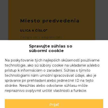
Miesto predvedenia
ULICA A ČÍSLO*
Spravujte súhlas so
PSČ*
súbormi cookie
Na poskytovanie tých najlepších skúseností používame
technológie, ako sú súbory cookie na ukladanie a/alebo
prístup k informáciám o zariadení. Súhlas s týmito
MESTO*
technológiami nám umožní spracovávať údaje, ako je
správanie pri prehliadaní alebo jedinečné ID na tejto
stránke. Nesúhlas alebo odvolanie súhlasu môže
nepriaznivo ovplyvniť určité vlastnosti a funkcie.
S čím potrebujete
Prijať