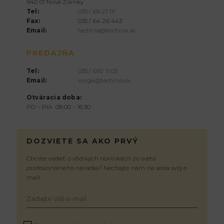
940 01 Nové Zámky
Tel:
035 / 69 21 111
Fax:
035 / 64 26 443
Email:
technia@technia.sk
PREDAJŇA
Tel:
035 / 692 11 03
Email:
varga@technia.sk
Otváracia doba:
PO – PIA 08:00 – 16:30
DOZVIETE SA AKO PRVÝ
Chcete vedieť o všetkých novinkách zo sveta
profesionálneho náradia? Nechajte nám na seba svoj e-
mail.