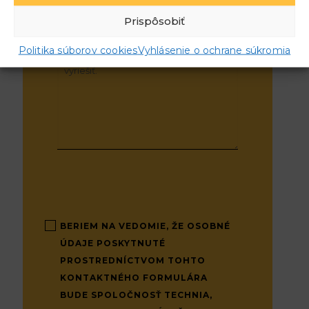
pomôcť?
Prispôsobiť
Politika súborov cookies
Vyhlásenie o ochrane súkromia
BERIEM NA VEDOMIE, ŽE OSOBNÉ
ÚDAJE POSKYTNUTÉ
PROSTREDNÍCTVOM TOHTO
KONTAKTNÉHO FORMULÁRA
BUDE SPOLOČNOSŤ TECHNIA,