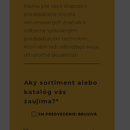
Máme pre vás k dispozícii
predvádzacie vozidlá
renomovaných značiek s
odborne vyškolenými
predvádzacími technikmi,
ktorí vám radi odovzdajú svoje
dlhoročné skúsenosti.
Aký sortiment alebo
katalóg vás
zaujíma?*
3M PREDVEDENIE: BRUSIVÁ