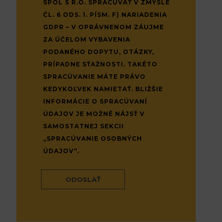
SPOL S R.O. SPRACÚVAŤ V ZMYSLE
ČL. 6 ODS. 1. PÍSM. F) NARIADENIA
GDPR – V OPRÁVNENOM ZÁUJME
ZA ÚČELOM VYBAVENIA
PODANÉHO DOPYTU, OTÁZKY,
PRÍPADNE SŤAŽNOSTI. TAKÉTO
SPRACÚVANIE MÁTE PRÁVO
KEDYKOĽVEK NAMIETAŤ. BLIŽŠIE
INFORMÁCIE O SPRACÚVANÍ
ÚDAJOV JE MOŽNÉ NÁJSŤ V
SAMOSTATNEJ SEKCII
„SPRACÚVANIE OSOBNÝCH
ÚDAJOV“.