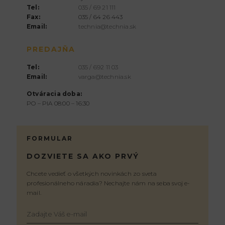
Tel:
035 / 69 21 111
Fax:
035 / 64 26 443
Email:
technia@technia.sk
PREDAJŇA
Tel:
035 / 692 11 03
Email:
varga@technia.sk
Otváracia doba:
PO – PIA 08:00 – 16:30
FORMULAR
DOZVIETE SA AKO PRVÝ
Chcete vedieť o všetkých novinkách zo sveta
profesionálneho náradia? Nechajte nám na seba svoj e-
mail.