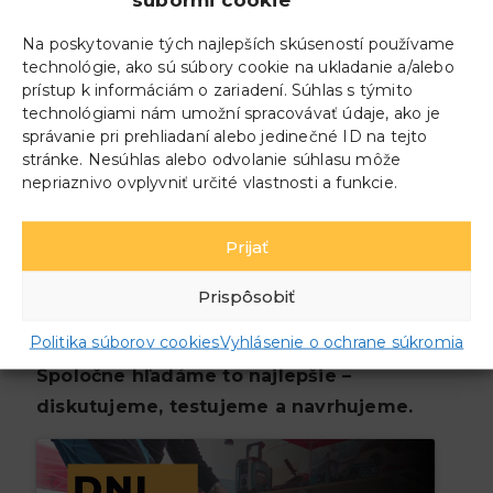
Na poskytovanie tých najlepších skúseností používame
technológie, ako sú súbory cookie na ukladanie a/alebo
prístup k informáciám o zariadení. Súhlas s týmito
technológiami nám umožní spracovávať údaje, ako je
správanie pri prehliadaní alebo jedinečné ID na tejto
Príďte medzi nás
stránke. Nesúhlas alebo odvolanie súhlasu môže
nepriaznivo ovplyvniť určité vlastnosti a funkcie.
Pozrite si novinky, porozprávajte sa s
odborníkmi, dajte si kávu a strávte
Prijať
príjemný deň v spoločnosti ľudí, s ktorými
nás spája záujem o efektívnejšiu prácu,
Prispôsobiť
technológie na mieru a riešenia, ktoré
Politika súborov cookies
Vyhlásenie o ochrane súkromia
dávajú zmysel.
Spoločne hľadáme to najlepšie –
diskutujeme, testujeme a navrhujeme.