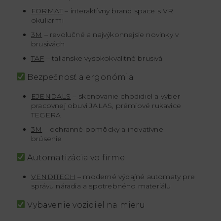
FORMAT
– interaktívny brand space s VR
okuliarmi
3M
– revolučné a najvýkonnejsie novinky v
brusivách
TAF
– talianske vysokokvalitné brusivá
Bezpečnosť a ergonómia
EJENDALS
– skenovanie chodidiel a výber
pracovnej obuvi JALAS, prémiové rukavice
TEGERA
3M
– ochranné pomôcky a inovatívne
brúsenie
Automatizácia vo firme
VENDITECH
– moderné výdajné automaty pre
správu náradia a spotrebného materiálu
Vybavenie vozidiel na mieru