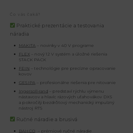
Čo vás čaká?
Praktické prezentácie a testovania
náradia
MAKITA
– novinky v 40 V programe
FLEX
– nový 12 V systém a úložné riešenia
STACK PACK
FEIN
– technológie pre precízne opracovanie
kovov
GESIPA
– profesionálne riešenia pre nitovanie
Ingersoll-rand
– predstaví rýchlu výmenu
nástavcov a hlavíc rázových uťahovákov DXS
a pokročilý bezdrôtový mechanický impulzný
nástroj RTS
Ručné náradie a brusivá
BAHCO
– prémiové ručné náradie