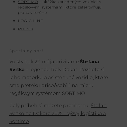
SORTIMO
– ukážka zariadených vozidiel s
regálovými systémami, ktoré zefektívňujú
prácu v teréne
LOGIC LINE
RHINO
Špeciálny hosť
Vo štvrtok 22. mája privítame
Štefana
Svitka
– legendu Rely Dakar. Pozriete si
jeho motorku a asistenčné vozidlo, ktoré
sme preteku prispôsobili na mieru
regálovým systémom SORTIMO.
Celý príbeh si môžete prečítať tu:
Štefan
Svitko na Dakare 2025 – výzvy, logistika a
Sortimo