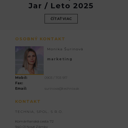
Jar / Leto 2025
ČÍTAŤ VIAC
OSOBNÝ KONTAKT
Monika Šurinová
marketing
Mobil:
0903 / 703 917
Fax:
Email:
surinova@technia.sk
KONTAKT
TECHNIA, SPOL. S R.O.
Komárňanská cesta 72
940 01 Nové Zámky