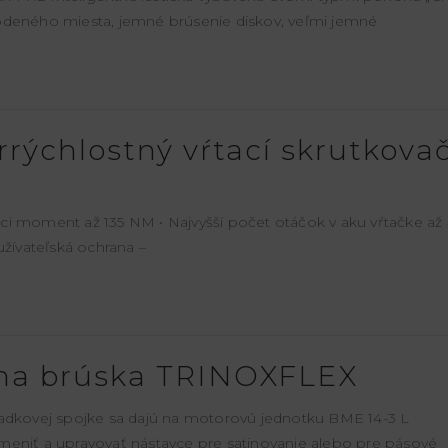
odeného miesta, jemné brúsenie diskov, veľmi jemné
rrýchlostný vŕtací skrutkova
útiaci moment až 135 NM • Najvyšší počet otáčok v aku vŕtačke a
užívateľská ochrana –
lna brúska TRINOXFLEX
padkovej spojke sa dajú na motorovú jednotku BME 14-3 L
meniť a upravovať nástavce pre satinovanie alebo pre pásové