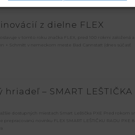
 inovácií z dielne FLEX
slavuje v tomto roku značka FLEX, pred 100 rokmi založená 
n + Schmitt v nemeckom meste Bad Cannstatt (dnes súčasť
ý hriadeľ – SMART LEŠTIČKA
najťažšie dostupných miestach Smart Leštička PXE Pred rokom 
ale prepracovanú novinku FLEX SMART LEŠTIČKU RADU PXE 8
va