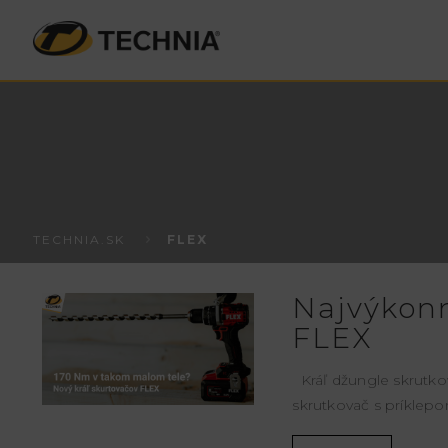
TECHNIA.SK
FLEX
Najvýkonn
FLEX
Kráľ džungle skrutk
skrutkovač s príklep