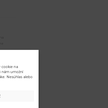
 na
re
y cookie na
ami nám umožní
ánke. Nesúhlas alebo
ovanie
ť