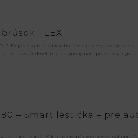
 brúsok FLEX
 FLEX je vo svete elektrického náradia známy ako vynálezca u
 tento názov zľudovel a stal sa synonymom pre celú kategóriu
80 – Smart leštička – pre au
PXE Inteligentná leštička vybavená dvomi typmi pohonu „Či 