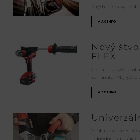
o rýchle opravy pošk
VIAC INFO
Nový štvo
FLEX
3 x naj • Najvyšší kr
za minútu • Najvyššia 
VIAC INFO
Univerzá
Vďaka originálnej zá
jednoducho napájať, 