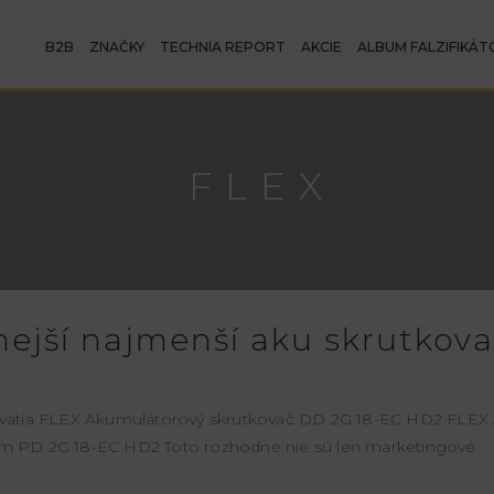
B2B
ZNAČKY
TECHNIA REPORT
AKCIE
ALBUM FALZIFIKÁT
FLEX
ejší najmenší aku skrutkov
ovatia FLEX Akumulátorový skrutkovač DD 2G 18-EC HD2 FLEX
om PD 2G 18-EC HD2 Toto rozhodne nie sú len marketingové