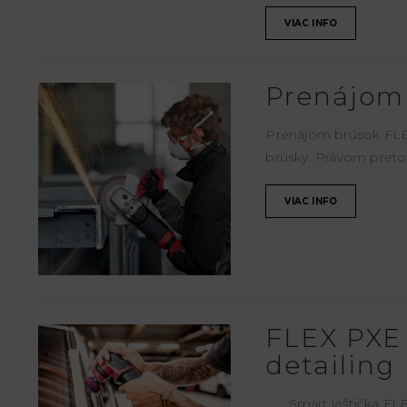
VIAC INFO
Prenájom
Prenájom brúsok FLEX
brúsky. Právom preto
VIAC INFO
FLEX PXE 
detailing
Smart leštička FLEX 