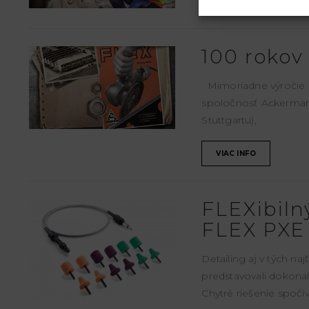
VIAC INFO
100 rokov
Mimoriadne výročie o
spoločnosť Ackerman
Stuttgartu),
VIAC INFO
FLEXibiln
FLEX PXE
Detailing aj v tých 
predstavovali dokon
Chytré riešenie spočí