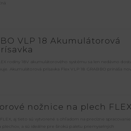
ačná
BO VLP 18 Akumulátorová
rísavka
EX rodiny 18V akumulátorového systému sa len nedávno dosta
apuje. Akumulátorová prísavka Flex VLP 18 GRABBO prináša no
orové nožnice na plech FLE
EX, aj tieto sú vytvorené s ohľadom na precízne spracovanie
 plechov, a sú ideálne pre širokú paletu priemyselných