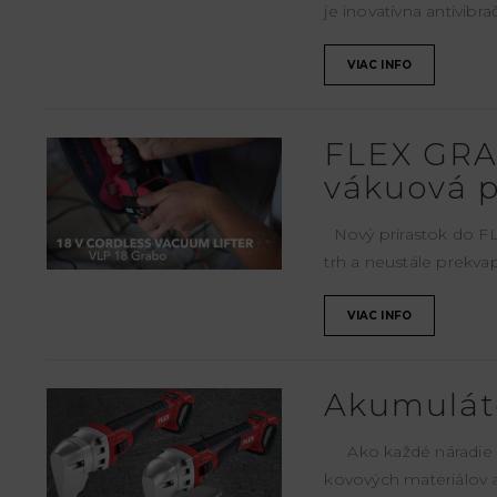
je inovatívna antivibr
VIAC INFO
FLEX GRA
vákuová p
Nový prírastok do FL
trh a neustále prekv
VIAC INFO
Akumulát
Ako každé náradie FL
kovových materiálov a