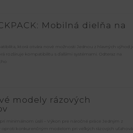
CKPACK: Mobilná dielňa na
ilita, ktorá otvára nové možnosti Jednou z hlavných výhod j
rá rozširuje kompatibilitu s ďalšími systémami. Odteraz na
cho
vé modely rázových
ov
ri minimálnom úsilí – Výkon pre náročné práce Jedným z
ov oproti konkurenčným modelom pri veľkých rázových uťahov