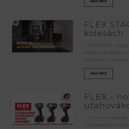
VIAC INFO
FLEX STA
kolesách
STACKPACK – Kompatib
adaptérová doska, kto
STACKPACK jednodu
VIAC INFO
FLEX – no
uťahovák
Dokonalé výsledky p
najvýraznejších prvk