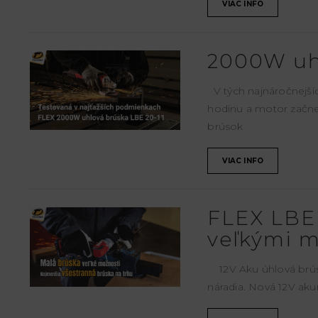
VIAC INFO
2000W uh
V tých najnáročnejší
hodinu a motor začne
brúsok
VIAC INFO
FLEX LBE 
veľkými 
12V Aku úhlová brú
náradia. Nová 12V ak