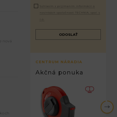
Súhlasím s prijímaním informácií o
novinkách spoločnosti TECHNIA, spol. s
r.o.
e nová
CENTRUM NÁRADIA
Akčná ponuka
ákoch