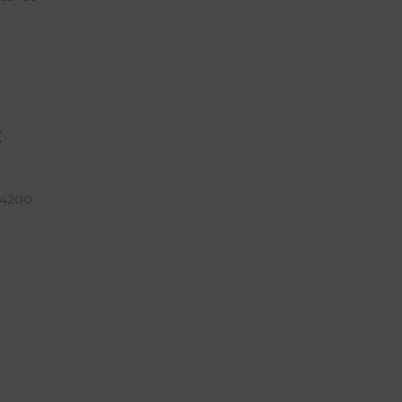
č
ž 4200