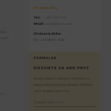
PREDAJŇA
Tel:
035 / 692 11 03
Email:
varga@technia.sk
etiu
Otváracia doba:
ových
PO – PIA 08:00 – 16:30
FORMULAR
DOZVIETE SA AKO PRVÝ
Chcete vedieť o všetkých novinkách zo
sveta profesionálneho náradia? Nechajte
nám na seba svoj e-mail.
ého