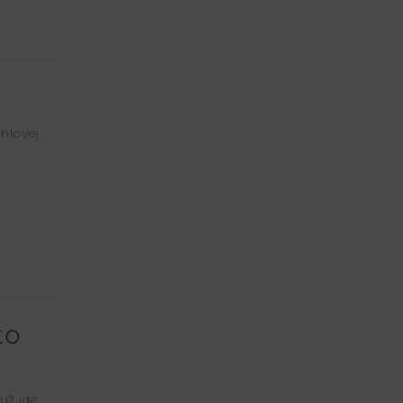
hlovej
to
už ide