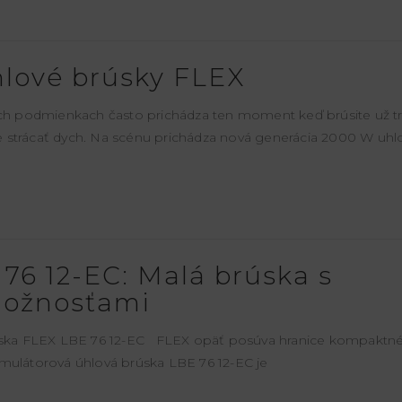
lové brúsky FLEX
ch podmienkach často prichádza ten moment keď brúsite už tr
 strácať dych. Na scénu prichádza nová generácia 2000 W uhl
76 12-EC: Malá brúska s
možnosťami
ska FLEX LBE 76 12-EC FLEX opäť posúva hranice kompaktn
umulátorová úhlová brúska LBE 76 12-EC je